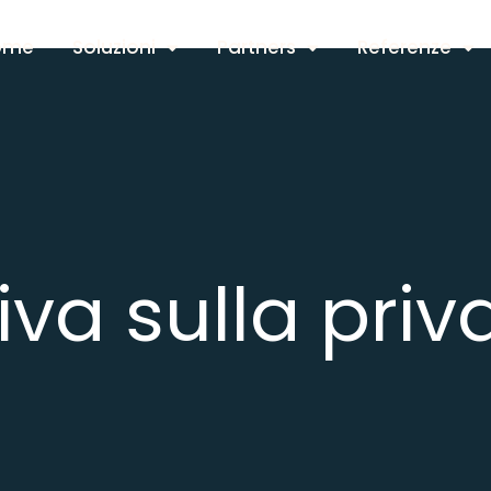
ome
Soluzioni
Partners
Referenze
iva sulla priv