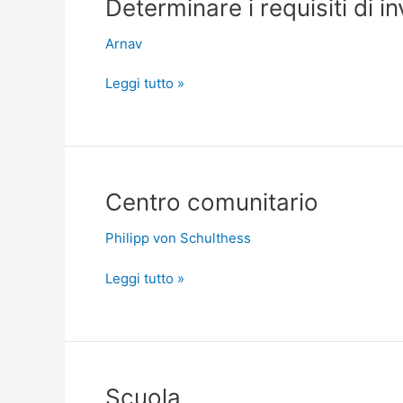
Determinare
Determinare i requisiti di i
i
Arnav
requisiti
di
Leggi tutto »
investimento
Centro
Centro comunitario
comunitario
Philipp von Schulthess
Leggi tutto »
Scuola
Scuola