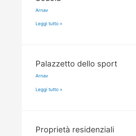
Arnav
Leggi tutto »
Palazzetto
Palazzetto dello sport
dello
Arnav
sport
Leggi tutto »
Proprietà
Proprietà residenziali
residenziali