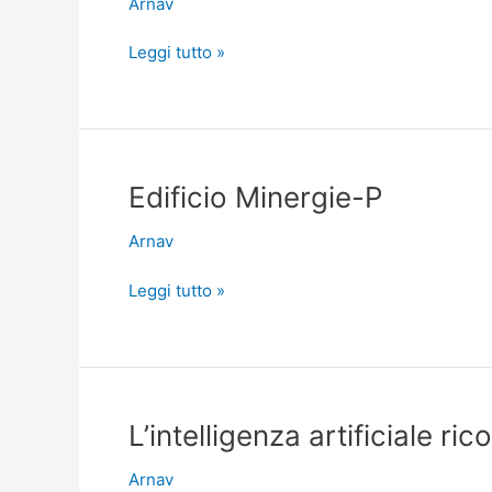
Arnav
Leggi tutto »
Edificio
Edificio Minergie-P
Minergie-
Arnav
P
Leggi tutto »
L’intelligenza
L’intelligenza artificiale ri
artificiale
Arnav
riconosce