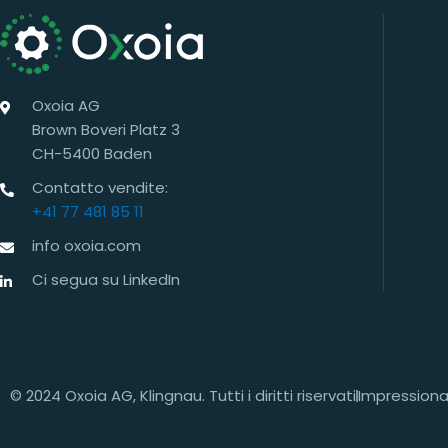
Oxoia AG
Brown Boveri Platz 3
CH-5400 Baden
Contatto vendite:
+41 77 481 85 11
info oxoia.com
Ci segua su LinkedIn
© 2024 Oxoia AG, Klingnau. Tutti i diritti riservati
Impression