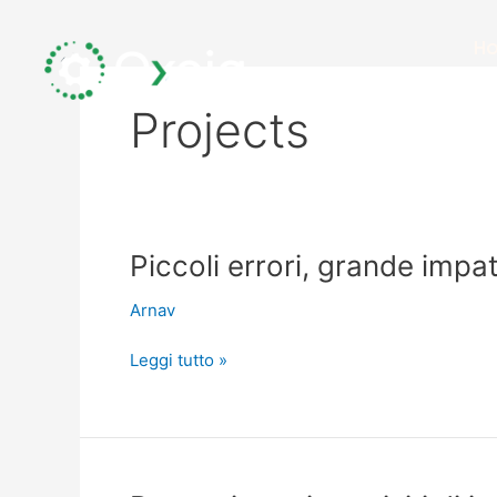
Vai
al
H
contenuto
Projects
Piccoli
Piccoli errori, grande impa
errori,
Arnav
grande
impatto
Leggi tutto »