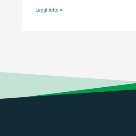
le
Leggi tutto »
correlazioni