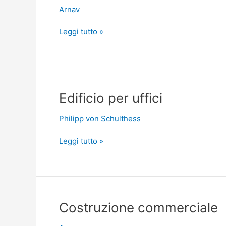
Arnav
Leggi tutto »
Edificio
Edificio per uffici
per
Philipp von Schulthess
uffici
Leggi tutto »
Costruzione
Costruzione commerciale
commerciale