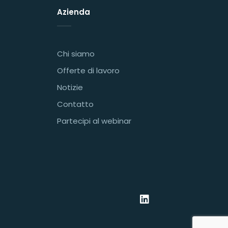
Azienda
Chi siamo
Offerte di lavoro
Notizie
Contatto
Partecipi al webinar
L
i
n