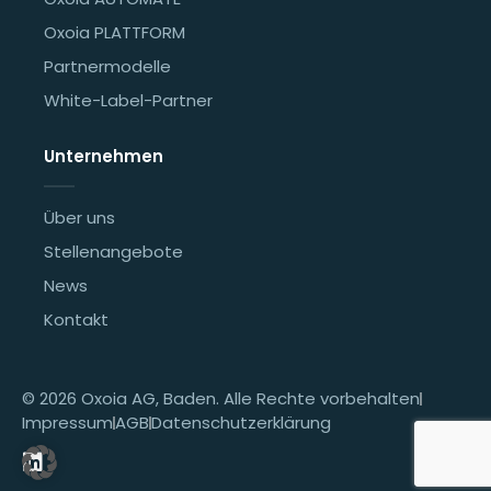
Oxoia PLATTFORM
Partnermodelle
White-Label-Partner
Unternehmen
Über uns
Stellenangebote
News
Kontakt
© 2026 Oxoia AG, Baden. Alle Rechte vorbehalten
Impressum
AGB
Datenschutzerklärung
L
i