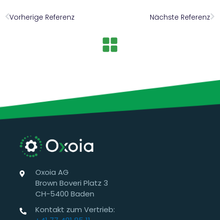
Zurück
Nä
Vorherige Referenz
Nächste Referenz
Oxoia AG
Brown Boveri Platz 3
CH-5400 Baden
Kontakt zum Vertrieb: